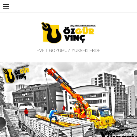
Skip
to
content
EVET GÖZÜMÜZ YÜKSEKLERDE