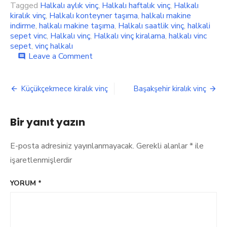
Tagged
Halkalı aylık vinç
,
Halkalı haftalık vinç
,
Halkalı
kiralık vinç
,
Halkalı konteyner taşıma
,
halkalı makine
indirme
,
halkalı makine taşıma
,
Halkalı saatlik vinç
,
halkali
sepet vinc
,
Halkalı vinç
,
Halkalı vinç kiralama
,
halkalı vinc
sepet
,
vinç halkalı
on
Leave a Comment
comment
halkalı
kiralık
Yazı
vinç
Küçükçekmece kiralık vinç
Başakşehir kiralık vinç
gezinmesi
Bir yanıt yazın
E-posta adresiniz yayınlanmayacak.
Gerekli alanlar
*
ile
işaretlenmişlerdir
YORUM
*