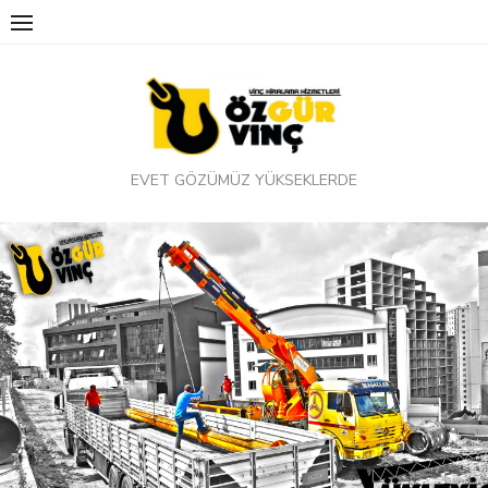
Skip
to
content
EVET GÖZÜMÜZ YÜKSEKLERDE