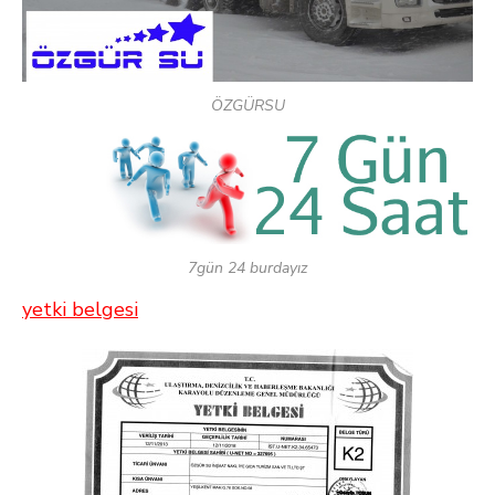
ÖZGÜRSU
7gün 24 burdayız
yetki belgesi