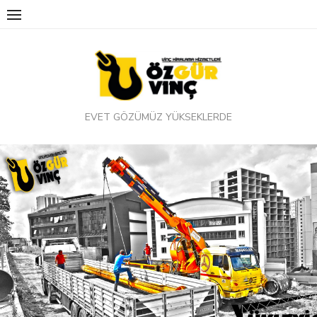
Skip
to
content
EVET GÖZÜMÜZ YÜKSEKLERDE