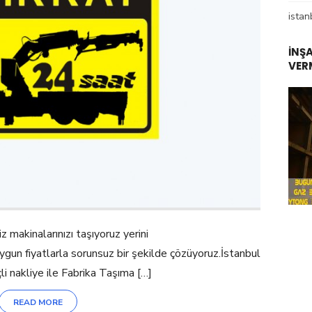
istan
İNŞ
VER
z makinalarınızı taşıyoruz yerini
 uygun fiyatlarla sorunsuz bir şekilde çözüyoruz.İstanbul
i nakliye ile Fabrika Taşıma […]
READ MORE