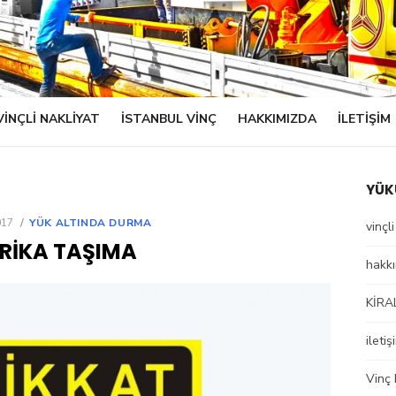
VINÇLI NAKLIYAT
ISTANBUL VINÇ
HAKKIMIZDA
ILETIŞIM
YÜK
017
YÜK ALTINDA DURMA
vinçl
RIKA TAŞIMA
hakk
KİRA
iletiş
Vinç 