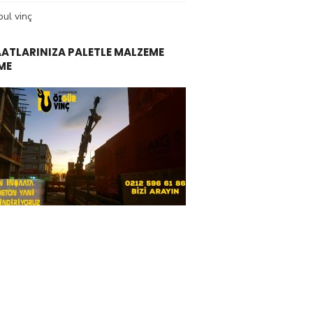
bul vinç
AATLARINIZA PALETLE MALZEME
ME