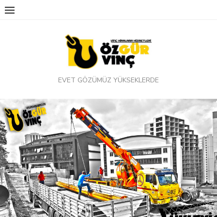
Skip
to
content
EVET GÖZÜMÜZ YÜKSEKLERDE