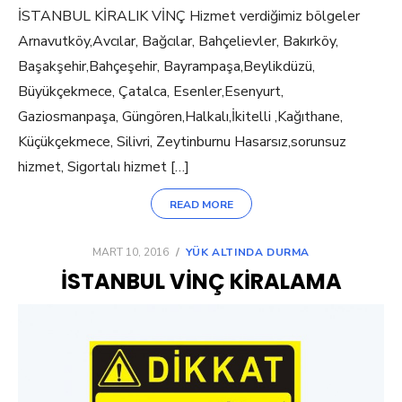
İSTANBUL KİRALIK VİNÇ Hizmet verdiğimiz bölgeler
Arnavutköy,Avcılar, Bağcılar, Bahçelievler, Bakırköy,
Başakşehir,Bahçeşehir, Bayrampaşa,Beylikdüzü,
Büyükçekmece, Çatalca, Esenler,Esenyurt,
Gaziosmanpaşa, Güngören,Halkalı,İkitelli ,Kağıthane,
Küçükçekmece, Silivri, Zeytinburnu Hasarsız,sorunsuz
hizmet, Sigortalı hizmet […]
READ MORE
POSTED
MART 10, 2016
YÜK ALTINDA DURMA
ON
ISTANBUL VINÇ KIRALAMA