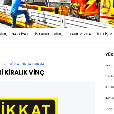
VINÇLI NAKLIYAT
ISTANBUL VINÇ
HAKKIMIZDA
ILETIŞIM
YÜK
016
YÜK ALTINDA DURMA
vinçl
RI KIRALIK VINÇ
hakk
KİRA
iletiş
Vinç 