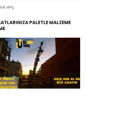
bul vinç
AATLARINIZA PALETLE MALZEME
ME