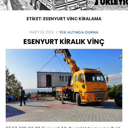
ETIKET:
ESENYURT VINC KIRALAMA
POSTED
MART 16, 2016
YÜK ALTINDA DURMA
ON
ESENYURT KIRALIK VINÇ