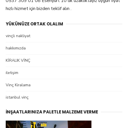
0537 309 01 08 Esenyurt 10 dk uzaklıktayız uygun fiyat
hızlı hizmet için bizden teklif alın .
YÜKÜNÜZE ORTAK OLALIM
vinçli nakliyat
hakkımızda
KİRALIK VİNÇ
iletişim
Vinç Kiralama
istanbul vinç
İNŞAATLARINIZA PALETLE MALZEME VERME