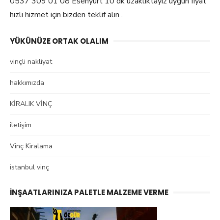
0537 309 01 08 Esenyurt 10 dk uzaklıktayız uygun fiyat
hızlı hizmet için bizden teklif alın .
YÜKÜNÜZE ORTAK OLALIM
vinçli nakliyat
hakkımızda
KİRALIK VİNÇ
iletişim
Vinç Kiralama
istanbul vinç
İNŞAATLARINIZA PALETLE MALZEME VERME