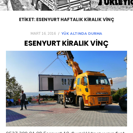
ETIKET:
ESENYURT HAFTALIK KIRALIK VINÇ
POSTED
MART 16, 2016
YÜK ALTINDA DURMA
ON
ESENYURT KIRALIK VINÇ