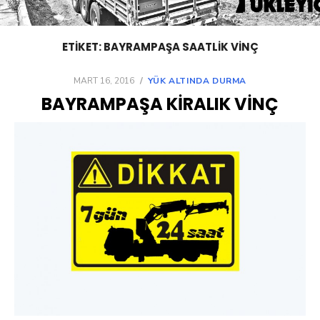
ETIKET:
BAYRAMPAŞA SAATLIK VINÇ
POSTED
MART 16, 2016
YÜK ALTINDA DURMA
ON
BAYRAMPAŞA KIRALIK VINÇ