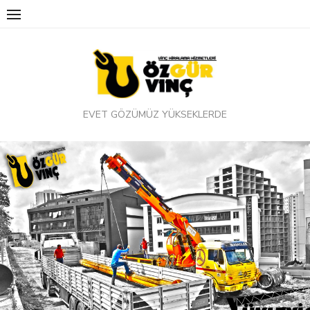
Skip
to
content
EVET GÖZÜMÜZ YÜKSEKLERDE