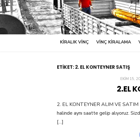
KİRALIK VİNÇ
VINÇ KIRALAMA
ETIKET:
2. EL KONTEYNER SATIŞ
POSTED
EKIM 15, 2
ON
2.EL 
2. EL KONTEYNER ALIM VE SATIM 2. El
halinde aynı saatte gelip alıyoruz. Si
[…]