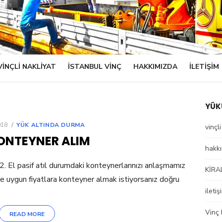
VINÇLI NAKLIYAT
ISTANBUL VINÇ
HAKKIMIZDA
ILETIŞIM
YÜK
018
YÜK ALTINDA DURMA
vinçl
KONTEYNER ALIM
hakk
 pasif atıl durumdaki konteynerlarınızı anlaşmamız
KİRA
zde uygun fiyatlara konteyner almak istiyorsanız doğru
iletiş
Vinç 
READ MORE